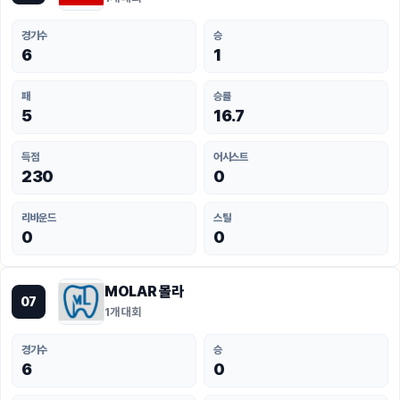
경기수
승
6
1
패
승률
5
16.7
득점
어시스트
230
0
리바운드
스틸
0
0
MOLAR 몰라
07
1개 대회
경기수
승
6
0