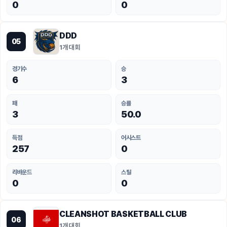
0
0
DDD
05
1개 대회
경기수
승
6
3
패
승률
3
50.0
득점
어시스트
257
0
리바운드
스틸
0
0
CLEANSHOT BASKETBALL CLUB
06
1개 대회