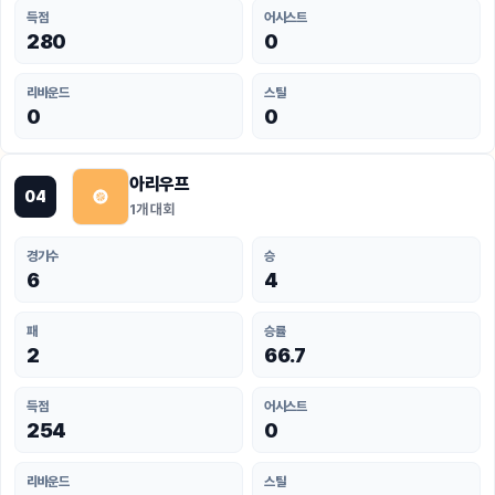
득점
어시스트
280
0
리바운드
스틸
0
0
아리우프
04
1개 대회
경기수
승
6
4
패
승률
2
66.7
득점
어시스트
254
0
리바운드
스틸