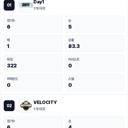
Day1
01
1개 대회
경기수
승
6
5
패
승률
1
83.3
득점
어시스트
322
0
리바운드
스틸
0
0
VELOCITY
02
1개 대회
경기수
승
6
4