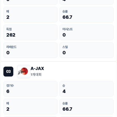
패
승률
2
66.7
득점
어시스트
262
0
리바운드
스틸
0
0
A-JAX
03
1개 대회
경기수
승
6
4
패
승률
2
66.7